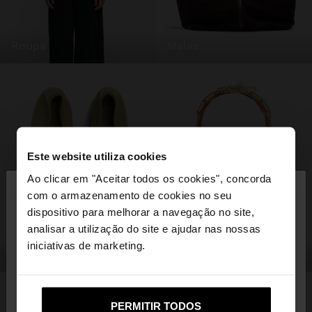
roupa
malas
Este website utiliza cookies
×
Ao clicar em "Aceitar todos os cookies", concorda
olá
com o armazenamento de cookies no seu
dispositivo para melhorar a navegação no site,
Está a aceder ao site a partir de Portugal. Deseja
analisar a utilização do site e ajudar nas nossas
navegar no nosso site United States?
iniciativas de marketing.
sapatos
bijuteria
Não, Fique em
Sim, leve-me a United
PERMITIR TODOS