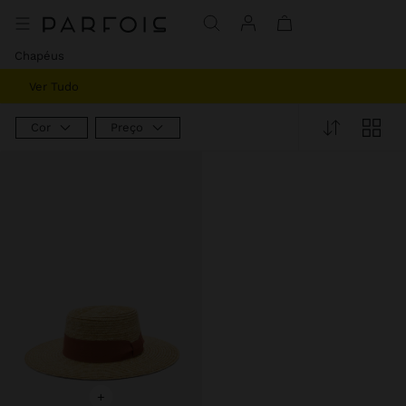
Chapéus
Ver Tudo
Cor
Preço
+