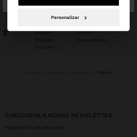
Portugal
States
PODERÁ INTERESSAR-LHE
Personalizar
Novidades
Malas
Roupa
Bijuteria
Sapatos
Carteiras
Relógios
Personalizáveis
Acessórios
Parfois
Black Friday
Acessórios
chapéus
SUBSCREVA A NOSSA NEWSLETTER
e ganhe 10% de desconto