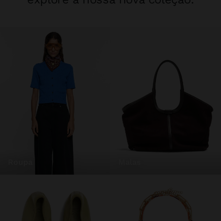
roupa
malas