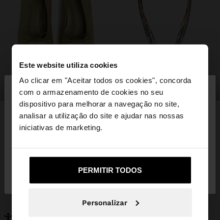
Este website utiliza cookies
×
Ao clicar em "Aceitar todos os cookies", concorda
olá
sapatos
bijuteria
com o armazenamento de cookies no seu
dispositivo para melhorar a navegação no site,
Está a aceder ao site a partir de Portugal. Deseja
analisar a utilização do site e ajudar nas nossas
navegar no nosso site United States?
iniciativas de marketing.
PODERÁ INTERESSAR-LHE
Novidades
Malas
Não, Fique em
Sim, leve-me a United
Roupa
PERMITIR TODOS
Bijuteria
Portugal
States
Sapatos
Carteiras
Relógios
Personalizáveis
Personalizar
Acessórios