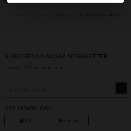
Parfois
Black Friday
Acessórios
acessórios de cabelo
SUBSCREVA A NOSSA NEWSLETTER
e ganhe 10% de desconto
APP DOWNLOAD
iOS
Android