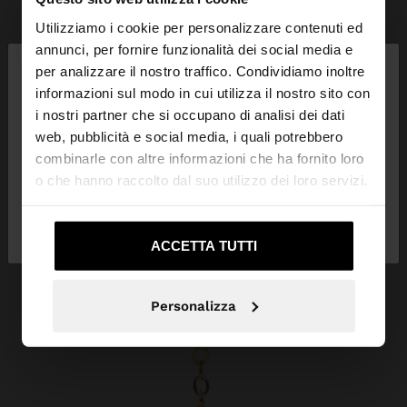
Utilizziamo i cookie per personalizzare contenuti ed
×
annunci, per fornire funzionalità dei social media e
ciao
per analizzare il nostro traffico. Condividiamo inoltre
informazioni sul modo in cui utilizza il nostro sito con
i nostri partner che si occupano di analisi dei dati
Stai accedendo al sito da Svizzera. Vuoi navigare
web, pubblicità e social media, i quali potrebbero
sul nostro sito United States?
combinarle con altre informazioni che ha fornito loro
o che hanno raccolto dal suo utilizzo dei loro servizi.
No, resta in
Sì, portami su United
Svizzera
States
ACCETTA TUTTI
Personalizza