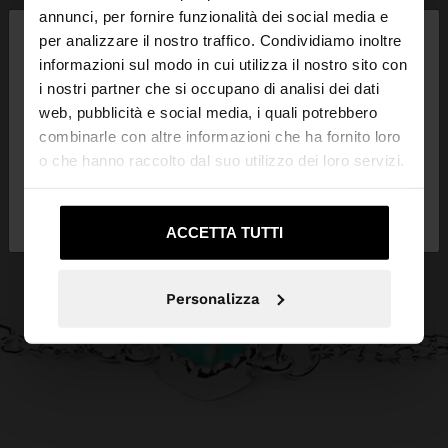
×
annunci, per fornire funzionalità dei social media e
ciao
per analizzare il nostro traffico. Condividiamo inoltre
informazioni sul modo in cui utilizza il nostro sito con
i nostri partner che si occupano di analisi dei dati
Stai accedendo al sito da Svizzera. Vuoi navigare
web, pubblicità e social media, i quali potrebbero
sul nostro sito United States?
combinarle con altre informazioni che ha fornito loro
o che hanno raccolto dal suo utilizzo dei loro servizi.
No, resta in
Sì, portami su United
Svizzera
States
ACCETTA TUTTI
Personalizza