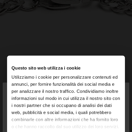
Questo sito web utilizza i cookie
Utilizziamo i cookie per personalizzare contenuti ed
×
annunci, per fornire funzionalità dei social media e
ciao
per analizzare il nostro traffico. Condividiamo inoltre
informazioni sul modo in cui utilizza il nostro sito con
i nostri partner che si occupano di analisi dei dati
Stai accedendo al sito da Svizzera. Vuoi navigare
web, pubblicità e social media, i quali potrebbero
sul nostro sito United States?
combinarle con altre informazioni che ha fornito loro
o che hanno raccolto dal suo utilizzo dei loro servizi.