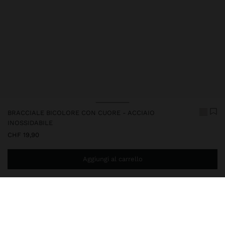
BRACCIALE BICOLORE CON CUORE - ACCIAIO
INOSSIDABILE
CHF 19,90
Aggiungi al carrello
Ti mancano
CHF 59,99
per la consegna gratuita a domicilio
248392
|
bicolore