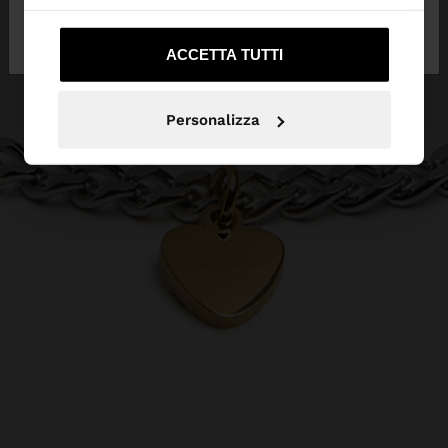
No, resta in
Sì, portami su United
Svizzera
States
ACCETTA TUTTI
Personalizza