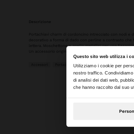
descrizione
Portachiavi charm di cordoncino intrecciato con nodi e d
decorativo a forma di dado con perline a contrasto che
lettera. Moschettone e anello metallici per una fissazion
Un accessorio originale e personalizzato, idea
Questo sito web utilizza i c
ciao
Accessori
Portachiavi
Utilizziamo i cookie per perso
nostro traffico. Condividiamo 
di analisi dei dati web, pubbl
Stai accedendo al si
che hanno raccolto dal suo uti
Person
Pa