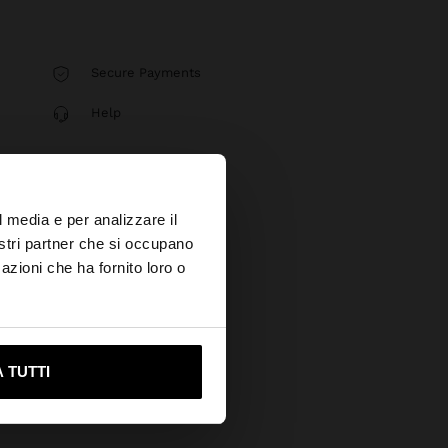
Secure Payments
Help
×
l media e per analizzare il
nostri partner che si occupano
azioni che ha fornito loro o
s?
ami su United States
 TUTTI
tera