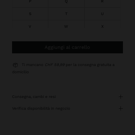
P
Q
R
S
T
U
V
W
X
Y
Z
Aggiungi al carrello
Ti mancano
CHF 59,99
per la consegna gratuita a
domicilio
consegna, cambi e resi
verifica disponibilità in negozio