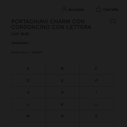
accesso
carrello
PORTACHIAVI CHARM CON
CORDONCINO CON LETTERA
CHF 19,90
Selezionato
Multicolore
|
248200
A
B
C
D
E
F
G
H
I
J
K
L
M
N
O