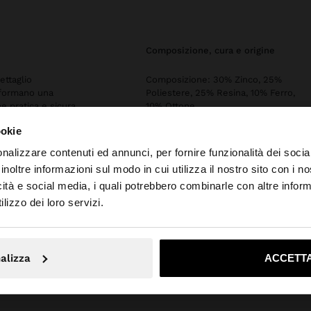
composizione, cura e origine
ettaglio
Composizione: 30% Zinco, 25%
 formano una
Poliestere, 25% Resina, 10% Ferro,
e pratica e sicura.
10% Ottone
ookie
Anello: 100% Zinco
nalizzare contenuti ed annunci, per fornire funzionalità dei socia
inoltre informazioni sul modo in cui utilizza il nostro sito con i 
icità e social media, i quali potrebbero combinarle con altre inform
to da Svizzera. Vuoi navigare sul nostro sito United State
lizzo dei loro servizi.
No, resta in Svizzera
Sì, port
alizza
ACCETTA
rfois
Accessori
Portachiavi
portachiavi charm con cordoncino con let