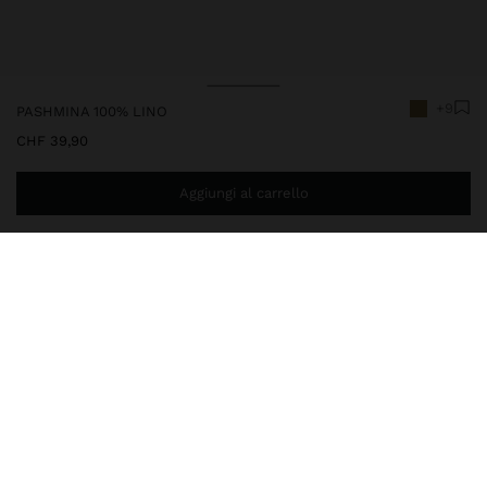
+9
PASHMINA 100% LINO
CHF 39,90
Aggiungi al carrello
Ti mancano
CHF 59,99
per la consegna gratuita a domicilio
245485
|
verde
Pashmina lisa confezionata con 100% lino. Leggera e sofisticata.
Presenta bordi sfrangiati che aggiungono fascino ed eleganza
senza tempo, perfetta per look versatili in ogni stagione.
Accessori
Foulard