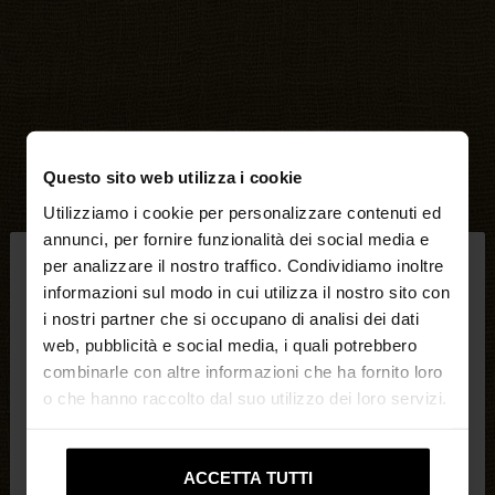
Questo sito web utilizza i cookie
Utilizziamo i cookie per personalizzare contenuti ed
×
annunci, per fornire funzionalità dei social media e
ciao
per analizzare il nostro traffico. Condividiamo inoltre
informazioni sul modo in cui utilizza il nostro sito con
i nostri partner che si occupano di analisi dei dati
Stai accedendo al sito da Svizzera. Vuoi navigare
web, pubblicità e social media, i quali potrebbero
sul nostro sito United States?
combinarle con altre informazioni che ha fornito loro
o che hanno raccolto dal suo utilizzo dei loro servizi.
No, resta in
Sì, portami su United
Svizzera
States
ACCETTA TUTTI