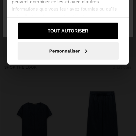
peuvent combiner celles-ci avec d'autres
informations que vous leur avez fournies ou qu'ils
ont collectées lors de votre utilisation de leurs
Non, je souhaite
Oui, dirigez-moi vers
services.
rester sur Mauritius
United States
TOUT AUTORISER
Personnaliser
SHOP THE LOOK
2 articles