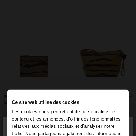
PORTE-CARTES EN NYLON À IMPRIMÉ ANIMAL
SAC POUR COSMÉTIQUES EN NYLON IMPRIMÉ ANIMAL
Ce site web utilise des cookies.
Mau Rs 1.050,00
Mau Rs 1.050,00
Les cookies nous permettent de personnaliser le
×
contenu et les annonces, d'offrir des fonctionnalités
bonjour
relatives aux médias sociaux et d'analyser notre
trafic. Nous partageons également des informations