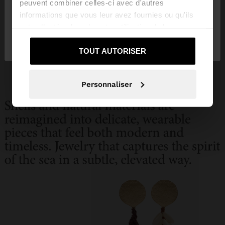
peuvent combiner celles-ci avec d'autres
informations que vous leur avez fournies ou qu'ils
ont collectées lors de votre utilisation de leurs
Non, je souhaite
Oui, dirigez-moi vers
services.
rester sur Mauritius
United States
TOUT AUTORISER
Personnaliser