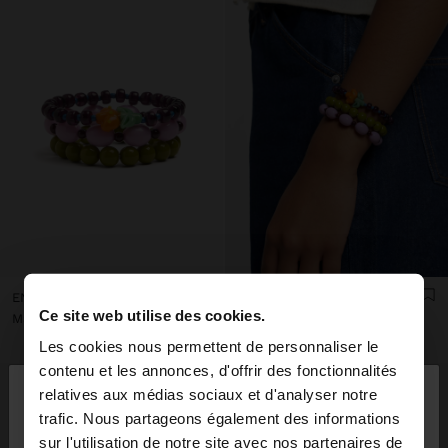
ENSEMBLE DE BRACELETS ÉLASTIQUES AVEC DÉTAIL EN FORME DE FLEUR
ENSEMBLE DE BRACELETS ÉLASTIQUES AVEC DÉTAIL EN FORME DE FLEUR
Ce site web utilise des cookies.
Mau Rs 450,00
Mau Rs 450,00
Les cookies nous permettent de personnaliser le
×
contenu et les annonces, d'offrir des fonctionnalités
bonjour
relatives aux médias sociaux et d'analyser notre
trafic. Nous partageons également des informations
sur l'utilisation de notre site avec nos partenaires de
Vous accédez au site depuis Mauritius. Voulez-