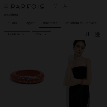
Bracelets
Colliers
Bagues
Bracelets
Bracelets de Cheville
B
Couleur
Prix