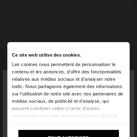
Ce site web utilise des cookies.
Les cookies nous permettent de personnaliser le
×
contenu et les annonces, d'offrir des fonctionnalités
bonjour
relatives aux médias sociaux et d'analyser notre
trafic. Nous partageons également des informations
sur l'utilisation de notre site avec nos partenaires de
Vous accédez au site depuis Mauritius. Voulez-
médias sociaux, de publicité et d'analyse, qui
vous parcourir notre site au United States?
peuvent combiner celles-ci avec d'autres
informations que vous leur avez fournies ou qu'ils
ont collectées lors de votre utilisation de leurs
Non, je souhaite
Oui, dirigez-moi vers
services.
rester sur Mauritius
United States