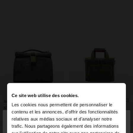
Ce site web utilise des cookies.
SAC PORTE-ALIMENTS EN NYLON IMPRIMÉ FLORAL
SAC PORTE-ALIMENTS EN NYLON
Les cookies nous permettent de personnaliser le
Mau Rs 1.400,00
Mau Rs 1.500,00
×
contenu et les annonces, d'offrir des fonctionnalités
bonjour
relatives aux médias sociaux et d'analyser notre
trafic. Nous partageons également des informations