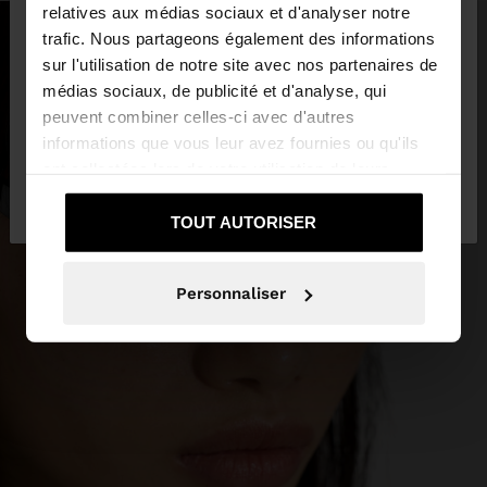
×
bonjour
relatives aux médias sociaux et d'analyser notre
trafic. Nous partageons également des informations
sur l'utilisation de notre site avec nos partenaires de
Vous accédez au site depuis Mauritius. Voulez-
médias sociaux, de publicité et d'analyse, qui
vous parcourir notre site au United States?
peuvent combiner celles-ci avec d'autres
informations que vous leur avez fournies ou qu'ils
ont collectées lors de votre utilisation de leurs
Non, je souhaite
Oui, dirigez-moi vers
services.
rester sur Mauritius
United States
TOUT AUTORISER
Personnaliser