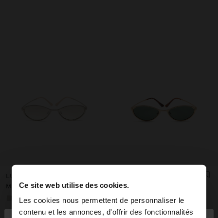
LUNETTES DE SOLEIL OVALES
LUNETTES DE SOLEIL OVALES
Ce site web utilise des cookies.
Mau Rs 1.050,00
Mau Rs 1.050,00
+1
+1
Les cookies nous permettent de personnaliser le
contenu et les annonces, d'offrir des fonctionnalités