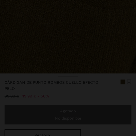
Precio rebajado de
A
CÁRDIGAN DE PUNTO ROMBOS CUELLO EFECTO
PELO
Precio rebajado de
A
39,99 €
19,99 €
50%
Agotado
No disponible
Ver look