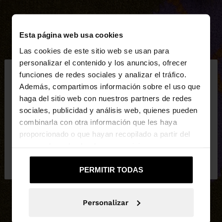
Esta página web usa cookies
Las cookies de este sitio web se usan para
×
personalizar el contenido y los anuncios, ofrecer
hola
funciones de redes sociales y analizar el tráfico.
Además, compartimos información sobre el uso que
haga del sitio web con nuestros partners de redes
Estás accediendo a la web de España. ¿Quieres ir a
sociales, publicidad y análisis web, quienes pueden
la web de United States?
combinarla con otra información que les haya
proporcionado o que hayan recopilado a partir del
uso que haya hecho de sus servicios.
No, continuar en la web
Sí, llévame a
de España
United States
PERMITIR TODAS
Personalizar