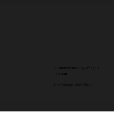
zusammensetzung, pflege &
herkunft
Empfehlung: 100% Eisen