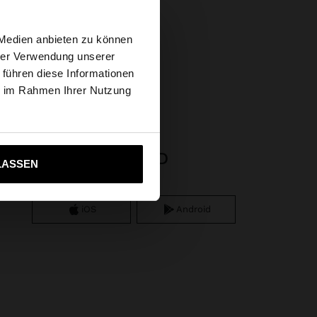
×
 Medien anbieten zu können
hrer Verwendung unserer
 führen diese Informationen
tates Website
ie im Rahmen Ihrer Nutzung
ich zu United States
APP DOWNLOAD
LASSEN
iOS
Android