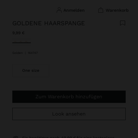
anmelden
warenkorb
GOLDENE HAARSPANGE
9,99 €
ausgewählt
Golden
|
164747
One size
Zum Warenkorb hinzufügen
Look ansehen
Sie benötigen noch
49,99 €
für eine kostenlose