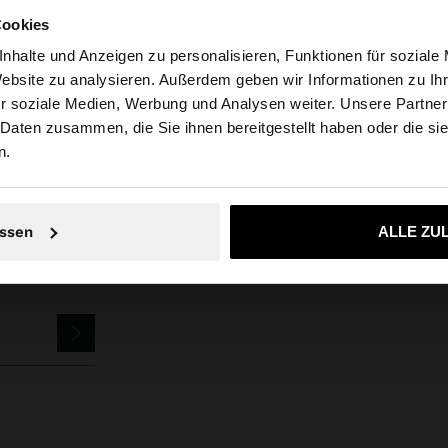
Cookies
nhalte und Anzeigen zu personalisieren, Funktionen für soziale
Website zu analysieren. Außerdem geben wir Informationen zu I
Parfois
Accessoires
Haarschmuck
Klammer
goldene haarspange
r soziale Medien, Werbung und Analysen weiter. Unsere Partner
tschland auf die Website zu. Möchten Sie unsere United S
 Daten zusammen, die Sie ihnen bereitgestellt haben oder die s
n.
Nein, bleiben Sie bei Deutschland
Ja, bringen Sie m
SLETTER
ssen
ALLE ZU