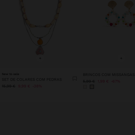
+
+
New to sale
SET DE COLARES COM PEDRAS
5,99 €
1,99 €
67%
15,99 €
9,99 €
38%