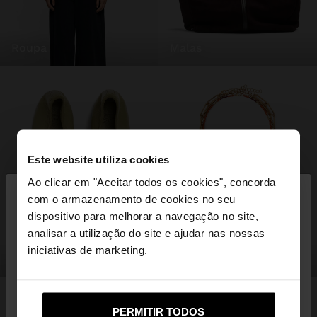
roupa
malas
Este website utiliza cookies
×
Ao clicar em "Aceitar todos os cookies", concorda
olá
com o armazenamento de cookies no seu
dispositivo para melhorar a navegação no site,
Está a aceder ao site a partir de Portugal. Deseja
analisar a utilização do site e ajudar nas nossas
navegar no nosso site United States?
iniciativas de marketing.
sapatos
bijuteria
Não, Fique em
Sim, leve-me a United
PERMITIR TODOS