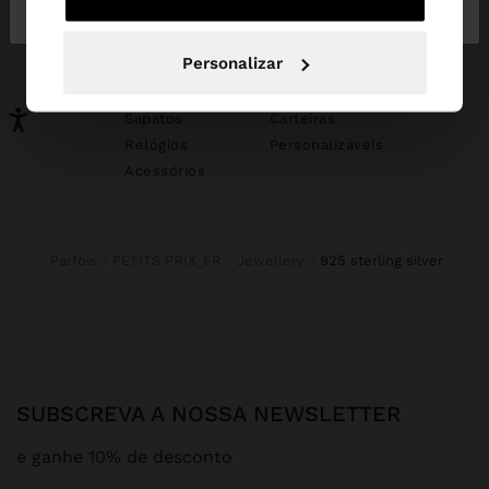
Portugal
States
PODERÁ INTERESSAR-LHE
Personalizar
Novidades
Malas
Roupa
Bijuteria
Sapatos
Carteiras
Relógios
Personalizáveis
Acessórios
Parfois
PETITS PRIX_FR
Jewellery
925 sterling silver
SUBSCREVA A NOSSA NEWSLETTER
e ganhe 10% de desconto