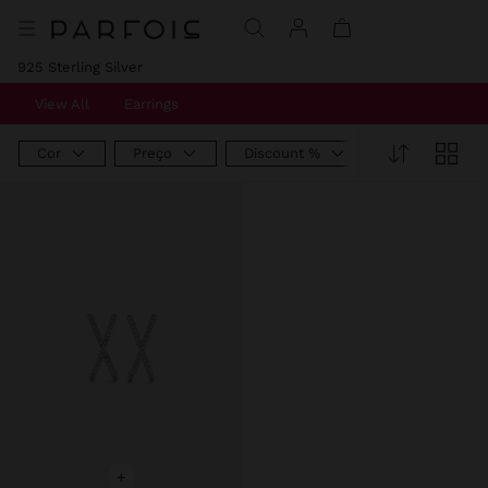
Preço Reduzido De
Para
925 Sterling Silver
View All
Earrings
Cor
Preço
Discount %
+