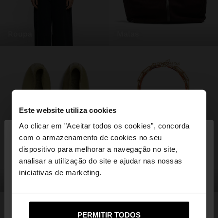
roupa
malas
Este website utiliza cookies
×
Ao clicar em "Aceitar todos os cookies", concorda
olá
com o armazenamento de cookies no seu
dispositivo para melhorar a navegação no site,
Está a aceder ao site a partir de Portugal. Deseja
analisar a utilização do site e ajudar nas nossas
navegar no nosso site United States?
iniciativas de marketing.
sapatos
bijuteria
Não, Fique em
Sim, leve-me a United
PERMITIR TODOS