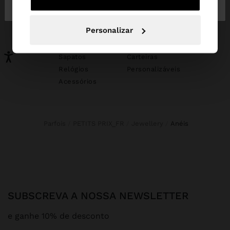
Portugal
States
PODERÁ INTERESSAR-LHE
Personalizar
Novidades
Malas
Roupa
Bijuteria
Sapatos
Carteiras
Relógios
Personalizáveis
Acessórios
Parfois
PETITS PRIX_FR
Jewellery
anéis
SUBSCREVA A NOSSA NEWSLETTER
e ganhe 10% de desconto