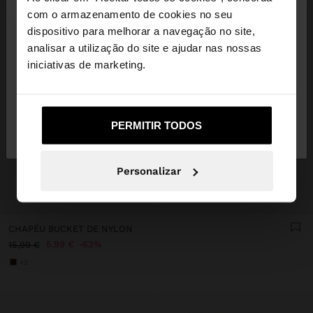
×
olá
com o armazenamento de cookies no seu
dispositivo para melhorar a navegação no site,
Está a aceder ao site a partir de Portugal. Deseja
analisar a utilização do site e ajudar nas nossas
navegar no nosso site United States?
iniciativas de marketing.
Não, Fique em
Sim, leve-me a United
PERMITIR TODOS
Portugal
States
Personalizar
+
CHAPÉU BUCKET DE NYLON
5,99 €
63%
15,99 €
+2