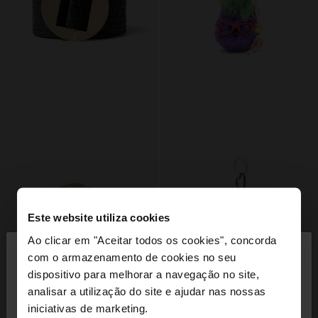
Este website utiliza cookies
×
Ao clicar em "Aceitar todos os cookies", concorda
olá
com o armazenamento de cookies no seu
dispositivo para melhorar a navegação no site,
Está a aceder ao site a partir de Portugal. Deseja
analisar a utilização do site e ajudar nas nossas
+
+
navegar no nosso site United States?
iniciativas de marketing.