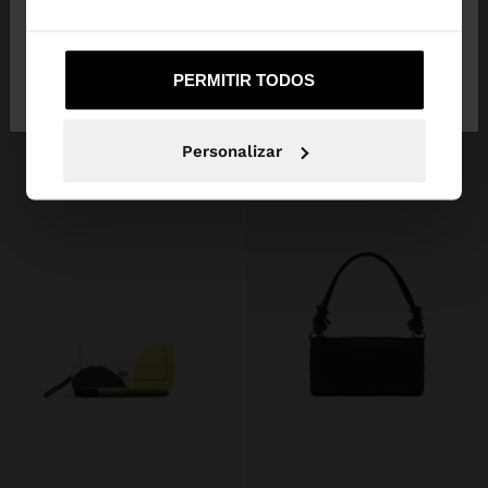
CINTO ELÁSTICO
PORTA-CHAVES CHARM POMPOM LOVE
15,99 €
9,99 €
38%
17,99 €
3,99 €
78%
Não, Fique em
Sim, leve-me a United
+1
PERMITIR TODOS
Portugal
States
Personalizar