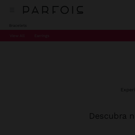
Bracelets
View All
Earrings
Exper
Descubra no