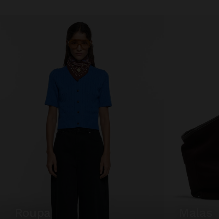
roupa
malas