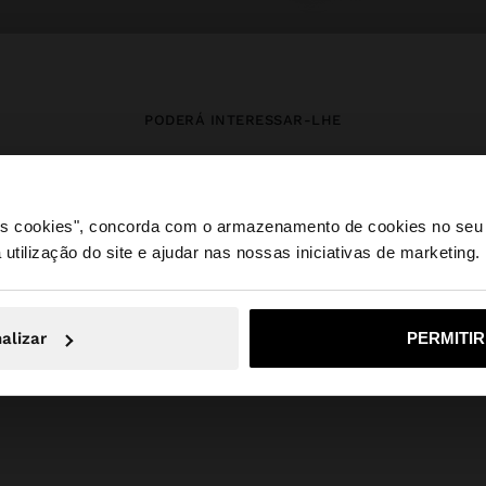
PODERÁ INTERESSAR-LHE
Novidades
Malas
Roupa
Bijuteria
Sapatos
Carteiras
 os cookies", concorda com o armazenamento de cookies no seu 
Relógios
Personalizáveis
Acessórios
 utilização do site e ajudar nas nossas iniciativas de marketing.
e a partir de Portugal. Deseja navegar no nosso site Unite
alizar
PERMITI
Não, Fique em Portugal
Sim, leve
Parfois
SALE_IT
Jewellery
Aço inoxidável
bracelets