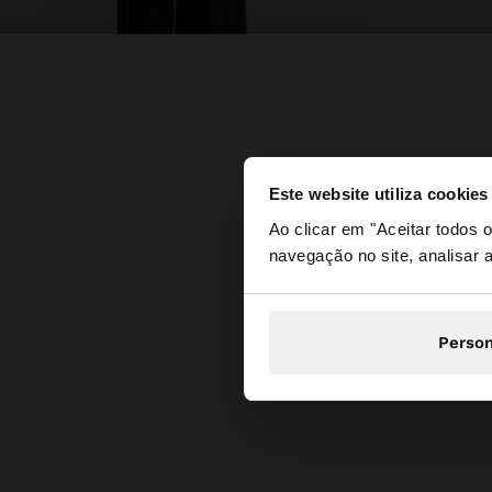
Este website utiliza cookies
olá
Ao clicar em "Aceitar todos
navegação no site, analisar a
Está a aceder ao sit
Person