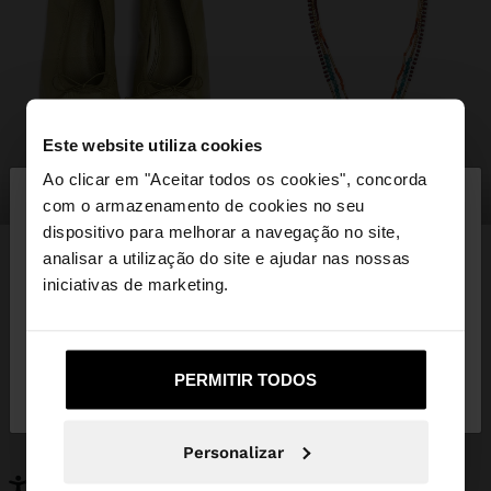
Este website utiliza cookies
×
Ao clicar em "Aceitar todos os cookies", concorda
olá
sapatos
bijuteria
com o armazenamento de cookies no seu
dispositivo para melhorar a navegação no site,
Está a aceder ao site a partir de Portugal. Deseja
analisar a utilização do site e ajudar nas nossas
navegar no nosso site United States?
iniciativas de marketing.
PODERÁ INTERESSAR-LHE
Novidades
Malas
Não, Fique em
Sim, leve-me a United
Roupa
PERMITIR TODOS
Bijuteria
Portugal
States
Sapatos
Carteiras
Relógios
Personalizáveis
Personalizar
Acessórios