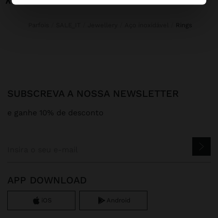
Parfois
SALE_IT
Jewellery
Aço inoxidável
rings
SUBSCREVA A NOSSA NEWSLETTER
e ganhe 10% de desconto
APP DOWNLOAD
iOS
Android