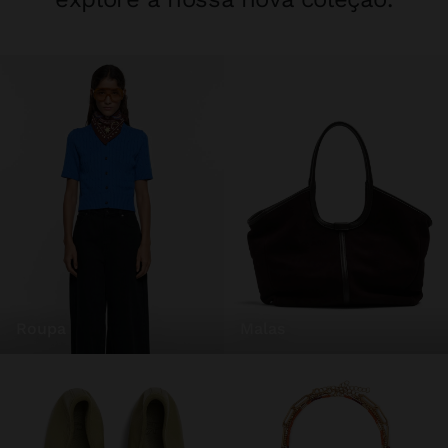
roupa
malas