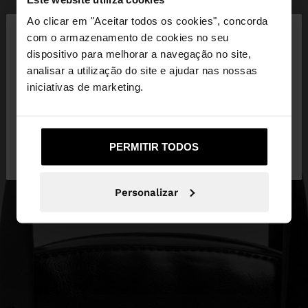
×
Ao clicar em "Aceitar todos os cookies", concorda
olá
com o armazenamento de cookies no seu
dispositivo para melhorar a navegação no site,
Está a aceder ao site a partir de Portugal. Deseja
analisar a utilização do site e ajudar nas nossas
navegar no nosso site United States?
iniciativas de marketing.
Não, Fique em
Sim, leve-me a United
PERMITIR TODOS
Portugal
States
Personalizar