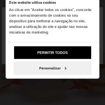
Este website utiliza cookies
×
Ao clicar em "Aceitar todos os cookies", concorda
olá
com o armazenamento de cookies no seu
dispositivo para melhorar a navegação no site,
Está a aceder ao site a partir de Portugal. Deseja
analisar a utilização do site e ajudar nas nossas
navegar no nosso site United States?
iniciativas de marketing.
Não, Fique em
Sim, leve-me a United
PERMITIR TODOS
Portugal
States
Personalizar