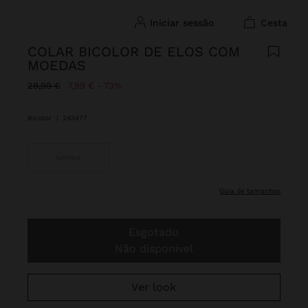
iniciar sessão
cesta
COLAR BICOLOR DE ELOS COM
MOEDAS
Preço Reduzido De
Para
29,99 €
7,99 €
73%
Bicolor
|
243477
Único
guia de tamanhos
Esgotado
Não disponível
Ver look