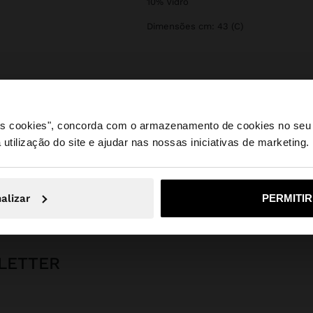
10% Vidro
Dimensões cm: 43 (C)
 os cookies", concorda com o armazenamento de cookies no seu 
 utilização do site e ajudar nas nossas iniciativas de marketing.
e a partir de Portugal. Deseja navegar no nosso site Unite
Parfois
Bijuteria
Colares
colar bicolor de elos com moedas
alizar
PERMITI
Não, Fique em Portugal
Sim, leve
LETTER