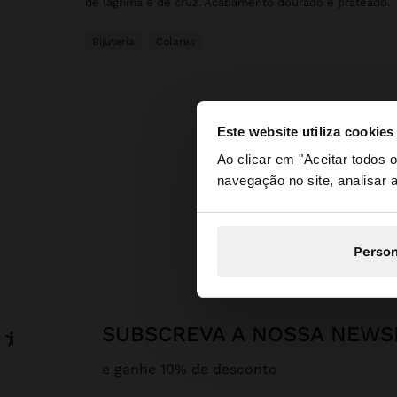
de lágrima e de cruz. Acabamento dourado e prateado.
Bijuteria
Colares
Este website utiliza cookies
olá
Ao clicar em "Aceitar todos
navegação no site, analisar a
Está a aceder ao sit
Person
SUBSCREVA A NOSSA NEWS
e ganhe 10% de desconto