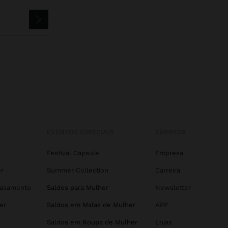
EVENTOS ESPECIAIS
EMPRESA
r
Festival Capsule
Empresa
r
Summer Collection
Carreira
Casamento
Saldos para Mulher
Newsletter
er
Saldos em Malas de Mulher
APP
r
Saldos em Roupa de Mulher
Lojas