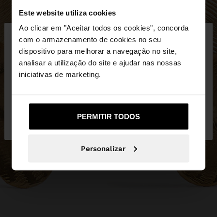
Este website utiliza cookies
×
Ao clicar em "Aceitar todos os cookies", concorda
olá
com o armazenamento de cookies no seu
dispositivo para melhorar a navegação no site,
Está a aceder ao site a partir de Portugal. Deseja
analisar a utilização do site e ajudar nas nossas
navegar no nosso site United States?
iniciativas de marketing.
Não, Fique em
Sim, leve-me a United
PERMITIR TODOS
Portugal
States
Personalizar