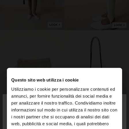
Questo sito web utilizza i cookie
Utilizziamo i cookie per personalizzare contenuti ed
×
annunci, per fornire funzionalità dei social media e
ciao
per analizzare il nostro traffico. Condividiamo inoltre
informazioni sul modo in cui utilizza il nostro sito con
i nostri partner che si occupano di analisi dei dati
Stai accedendo al sito da Italia. Vuoi navigare sul
web, pubblicità e social media, i quali potrebbero
nostro sito United States?