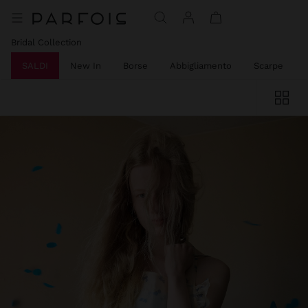
Bridal Collection
SALDI
New In
Borse
Abbigliamento
Scarpe