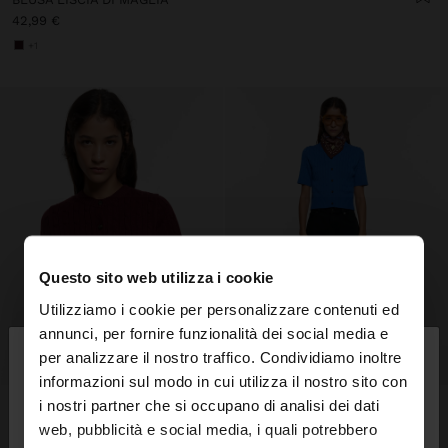
42,99 €
+1
Questo sito web utilizza i cookie
Utilizziamo i cookie per personalizzare contenuti ed
×
annunci, per fornire funzionalità dei social media e
ciao
per analizzare il nostro traffico. Condividiamo inoltre
informazioni sul modo in cui utilizza il nostro sito con
i nostri partner che si occupano di analisi dei dati
Stai accedendo al sito da Italia. Vuoi navigare sul
web, pubblicità e social media, i quali potrebbero
nostro sito United States?