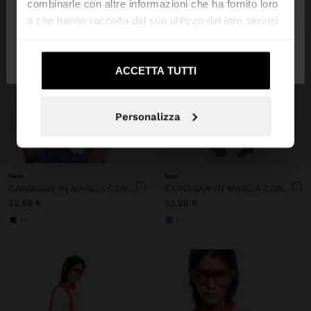
combinarle con altre informazioni che ha fornito loro
o che hanno raccolto dal suo utilizzo dei loro servizi.
No, resta in
Sì, portami su United
Italia
States
ACCETTA TUTTI
Personalizza
+
+
New
New
CARDIGAN IN MAGLIA CON EFFETTO INTRECCIATO
CARDIGAN IN MAGLIA CON EFFETTO INTRECCIATO
32,99 €
32,99 €
+2
+2