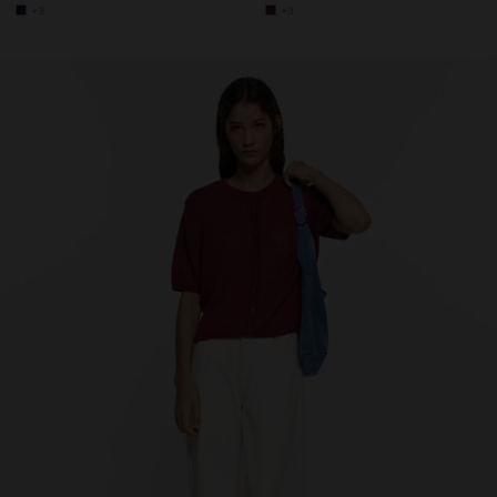
+3
+3