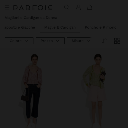
Prezzo Ridotto Da
A
Prezzo Ridotto Da
A
Maglioni e Cardigan da Donna
Cappotti e Giacche
Maglie E Cardigan
Poncho e Kimono
L
Colore
Prezzo
Misure
+
+