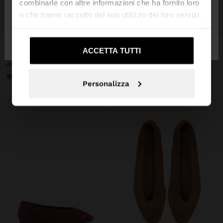
combinarle con altre informazioni che ha fornito loro
o che hanno raccolto dal suo utilizzo dei loro servizi.
+
+
No, resta in
Sì, portami su United
Italia
States
New
Online Exclusive
New
Online Exclusive
ACCETTA TUTTI
BALLERINE IN PELLE SCAMOSCIATA
BALLERINE IN PELLE SCAMOSCIATA
49,99 €
49,99 €
+3
+3
Personalizza