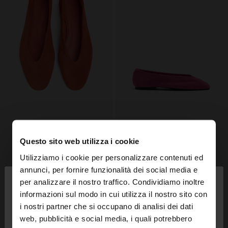
Questo sito web utilizza i cookie
Utilizziamo i cookie per personalizzare contenuti ed
×
annunci, per fornire funzionalità dei social media e
ciao
per analizzare il nostro traffico. Condividiamo inoltre
informazioni sul modo in cui utilizza il nostro sito con
i nostri partner che si occupano di analisi dei dati
Stai accedendo al sito da Italia. Vuoi navigare sul
web, pubblicità e social media, i quali potrebbero
nostro sito United States?