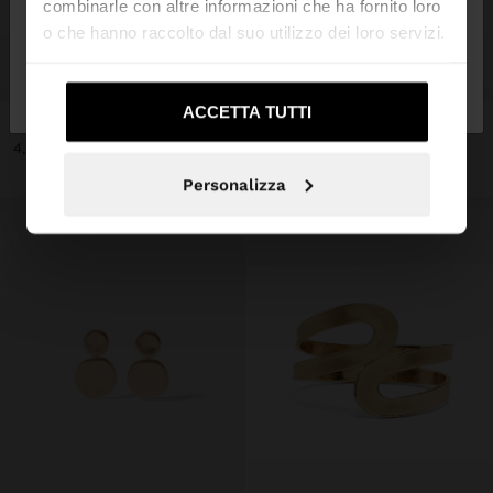
combinarle con altre informazioni che ha fornito loro
o che hanno raccolto dal suo utilizzo dei loro servizi.
No, resta in
Sì, portami su United
+
+
Italia
States
ACCETTA TUTTI
ORECCHINI CON PERLE
ORECCHINI A CERCHIO DORATI
4,99 €
7,99 €
Personalizza