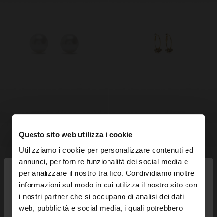
Questo sito web utilizza i cookie
Utilizziamo i cookie per personalizzare contenuti ed
×
annunci, per fornire funzionalità dei social media e
ciao
per analizzare il nostro traffico. Condividiamo inoltre
informazioni sul modo in cui utilizza il nostro sito con
i nostri partner che si occupano di analisi dei dati
Stai accedendo al sito da Italia. Vuoi navigare sul
web, pubblicità e social media, i quali potrebbero
nostro sito United States?