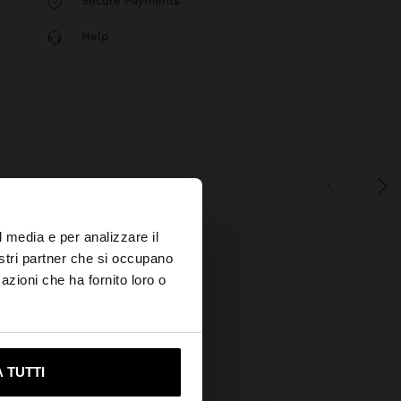
Secure Payments
Help
×
l media e per analizzare il
nostri partner che si occupano
azioni che ha fornito loro o
s?
ami su United States
 TUTTI