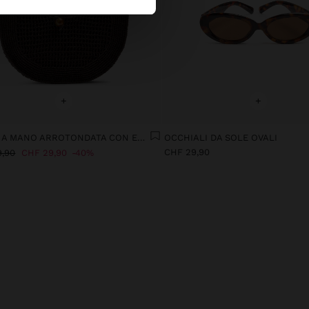
+
+
BORSA A MANO ARROTONDATA CON EFFETTO PAGLIA L
OCCHIALI DA SOLE OVALI
CHF 29,90
9,90
CHF 29,90
40%