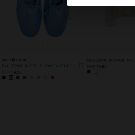
+
+
Online Exclusive
BALLERINE IN PELLE CON ELASTICO
CHF 49,90
CHF 59,90