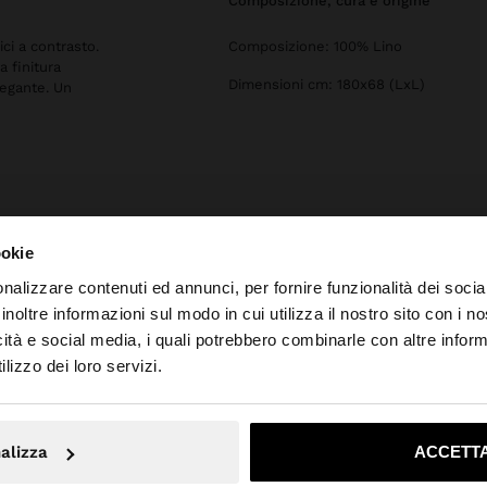
composizione, cura e origine
ci a contrasto.
Composizione: 100% Lino
 finitura
Dimensioni cm: 180x68 (LxL)
legante. Un
ookie
nalizzare contenuti ed annunci, per fornire funzionalità dei socia
inoltre informazioni sul modo in cui utilizza il nostro sito con i 
icità e social media, i quali potrebbero combinarle con altre inform
to da Svizzera. Vuoi navigare sul nostro sito United State
lizzo dei loro servizi.
No, resta in Svizzera
Sì, port
alizza
ACCETTA