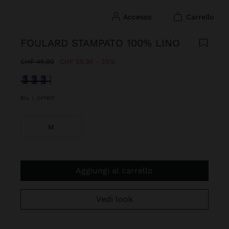
accesso
carrello
FOULARD STAMPATO 100% LINO
Prezzo Ridotto Da
A
CHF 45,90
CHF 29,90
35%
Selezionato
Blu
|
247601
M
Aggiungi al carrello
Vedi look