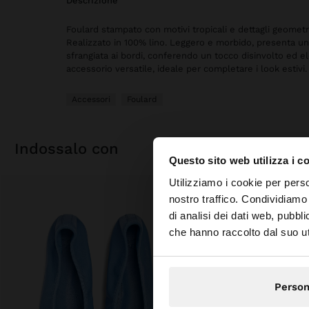
descrizione
Foulard stampato con motivi tropicali e dettagli geometri
Realizzato in 100% lino. Leggero e morbido, presenta una
sfrangiata ai bordi, conferendo un tocco disinvolto ed e
accessorio versatile, ideale per completare i look estivi.
Accessori
Foulard
indossalo con
Questo sito web utilizza i c
ciao
Utilizziamo i cookie per perso
nostro traffico. Condividiamo 
di analisi dei dati web, pubbl
Stai accedendo al si
che hanno raccolto dal suo uti
Person