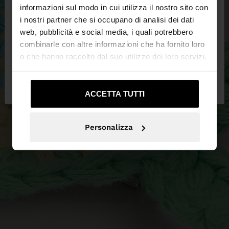
informazioni sul modo in cui utilizza il nostro sito con
i nostri partner che si occupano di analisi dei dati
Stai accedendo al sito da Svizzera. Vuoi navigare
web, pubblicità e social media, i quali potrebbero
sul nostro sito United States?
combinarle con altre informazioni che ha fornito loro
o che hanno raccolto dal suo utilizzo dei loro servizi.
No, resta in
Sì, portami su United
Svizzera
States
ACCETTA TUTTI
Personalizza