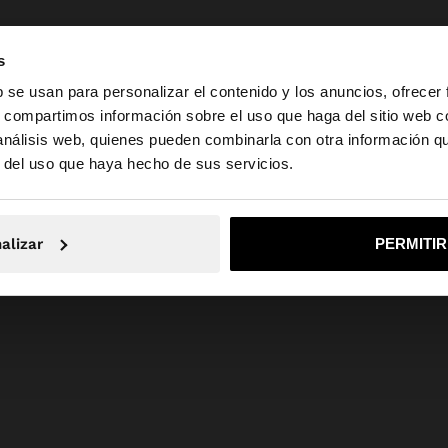
s
b se usan para personalizar el contenido y los anuncios, ofrecer
s, compartimos información sobre el uso que haga del sitio web 
 análisis web, quienes pueden combinarla con otra información q
la web de Guatemala. ¿Quieres ir a la web de United Stat
r del uso que haya hecho de sus servicios.
No, continuar en la web de Guatemala
Sí, llé
alizar
PERMITI