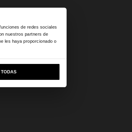
×
 funciones de redes sociales
con nuestros partners de
ue les haya proporcionado o
es?
vame a United States
R TODAS