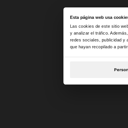
Esta página web usa cookie
hola
Las cookies de este sitio we
y analizar el tráfico. Ademá
redes sociales, publicidad y
Estás accediendo a 
que hayan recopilado a parti
Person