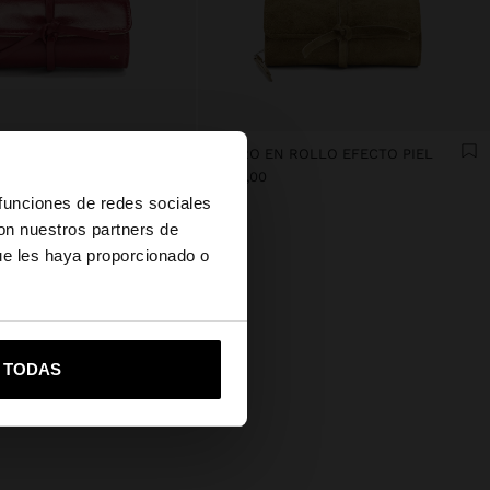
N EFECTO CHAROLADO
JOYERO EN ROLLO EFECTO PIEL
×
Q 249,00
 funciones de redes sociales
con nuestros partners de
ue les haya proporcionado o
es?
vame a United States
R TODAS