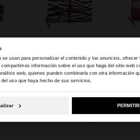
JOYERO EN ROLLO ESTAMPADO DE NYLON
JOYERO DE ROLLO EN PIEL
JOYERO CO
s
Q 449,00
Q 249,00
b se usan para personalizar el contenido y los anuncios, ofrecer
s, compartimos información sobre el uso que haga del sitio web 
 análisis web, quienes pueden combinarla con otra información q
la web de Guatemala. ¿Quieres ir a la web de United Stat
r del uso que haya hecho de sus servicios.
No, continuar en la web de Guatemala
Sí, llé
alizar
PERMITI
Parfois
Accesorios
joyeros