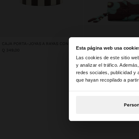
CAJA PORTA-JOYAS A RAYAS CON ESFERA
Esta página web usa cookie
Q 349,00
Q 249,00
hola
Las cookies de este sitio we
y analizar el tráfico. Ademá
redes sociales, publicidad y
Estás accediendo a 
que hayan recopilado a parti
Person