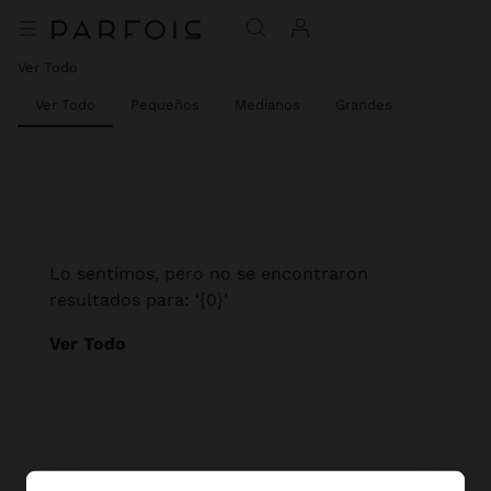
Ver Todo
Ver Todo
Pequeños
Medianos
Grandes
Lo sentimos, pero no se encontraron
resultados para: ‘{0}’
Ver Todo