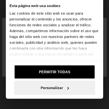
Esta página web usa cookies
Parfois
Accesorios
Paraguas
ver todo
Las cookies de este sitio web se usan para
×
personalizar el contenido y los anuncios, ofrecer
hola
funciones de redes sociales y analizar el tráfico.
Además, compartimos información sobre el uso que
haga del sitio web con nuestros partners de redes
Estás accediendo a la web de Guatemala. ¿Quieres
ÚNETE A NUESTRA NEWSLETTER
sociales, publicidad y análisis web, quienes pueden
ir a la web de United States?
combinarla con otra información que les haya
y obtén un 10% de descuento
proporcionado o que hayan recopilado a partir del
uso que haya hecho de sus servicios.
No, continuar en la web
Sí, llévame a
de Guatemala
United States
PERMITIR TODAS
OBTENER AYUDA
Personalizar
TENDENCIAS