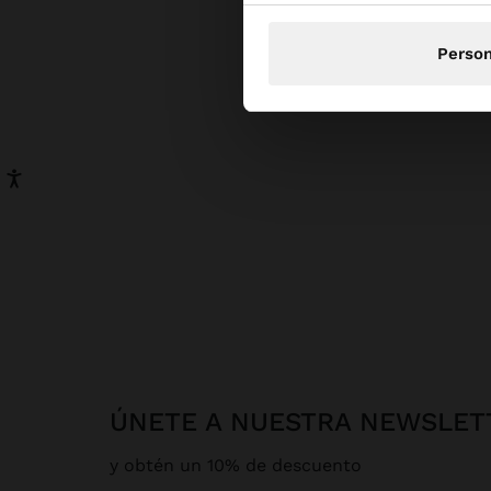
de bols
los bol
Person
ÚNETE A NUESTRA NEWSLET
y obtén un 10% de descuento