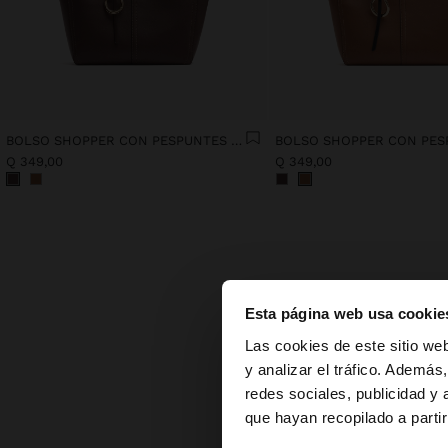
BOLSO SHOPPER CON PESPUNTES M Y PENDURO
Q 349,00
Q 349,00
Esta página web usa cookie
hola
Las cookies de este sitio we
Bols
y analizar el tráfico. Ademá
redes sociales, publicidad y
Estás accediendo a 
Los 
comple
que hayan recopilado a parti
Descub
pueden