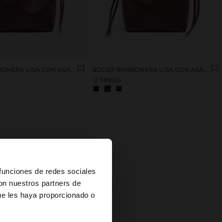
BOLSO BOMBONERA LISA CON ASA VERSÁTIL
BOLSO BOMBONERA LISA CON ASA VERSÁTIL
Q 399,00
×
 funciones de redes sociales
jidos
con nuestros partners de
ue les haya proporcionado o
es?
r, un
odelos.
n y que
lección