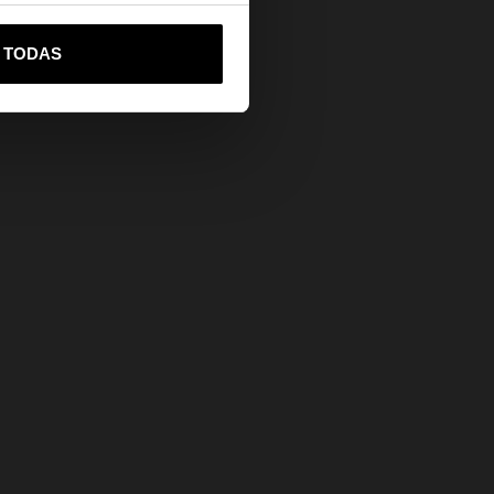
ta, como
 negros.
vame a United States
R TODAS