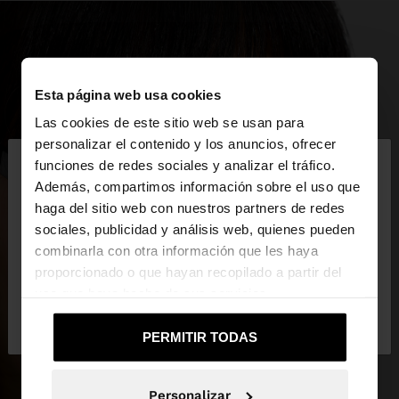
Esta página web usa cookies
Las cookies de este sitio web se usan para
×
personalizar el contenido y los anuncios, ofrecer
hola
funciones de redes sociales y analizar el tráfico.
Además, compartimos información sobre el uso que
haga del sitio web con nuestros partners de redes
Estás accediendo a la web de Guatemala. ¿Quieres
sociales, publicidad y análisis web, quienes pueden
ir a la web de United States?
combinarla con otra información que les haya
proporcionado o que hayan recopilado a partir del
uso que haya hecho de sus servicios.
No, continuar en la web
Sí, llévame a
de Guatemala
United States
PERMITIR TODAS
Personalizar