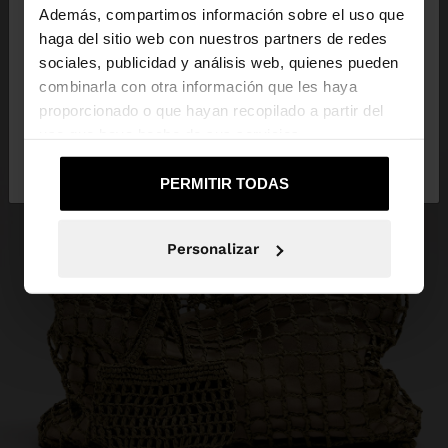
Además, compartimos información sobre el uso que
haga del sitio web con nuestros partners de redes
Estás accediendo a la web de Guatemala. ¿Quieres
sociales, publicidad y análisis web, quienes pueden
ir a la web de United States?
combinarla con otra información que les haya
proporcionado o que hayan recopilado a partir del
uso que haya hecho de sus servicios.
No, continuar en la web
Sí, llévame a
de Guatemala
United States
PERMITIR TODAS
Personalizar