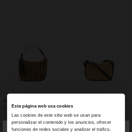
BOLSO DE MANO TRENZADO CON EFECTO RAFIA
BOLSO BANDOLERA ESTRUCTURADO EFECTO RAFIA
Esta página web usa cookies
Q 499,00
Q 399,00
Las cookies de este sitio web se usan para
×
personalizar el contenido y los anuncios, ofrecer
hola
funciones de redes sociales y analizar el tráfico.