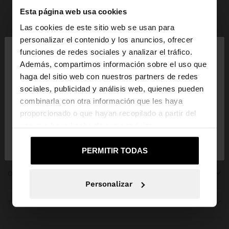
Esta página web usa cookies
Parfois
bridal collection
Las cookies de este sitio web se usan para
×
personalizar el contenido y los anuncios, ofrecer
hola
funciones de redes sociales y analizar el tráfico.
Además, compartimos información sobre el uso que
haga del sitio web con nuestros partners de redes
Estás accediendo a la web de Guatemala. ¿Quieres
ÚNETE A NUESTRA NEWSLETTER
sociales, publicidad y análisis web, quienes pueden
ir a la web de United States?
combinarla con otra información que les haya
y obtén un 10% de descuento
proporcionado o que hayan recopilado a partir del
uso que haya hecho de sus servicios.
No, continuar en la web
Sí, llévame a
de Guatemala
United States
PERMITIR TODAS
OBTENER AYUDA
Personalizar
TENDENCIAS