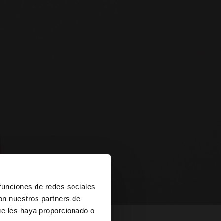
×
 funciones de redes sociales
con nuestros partners de
ue les haya proporcionado o
es?