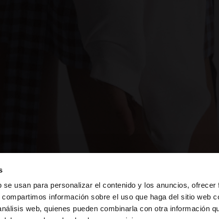
s
b se usan para personalizar el contenido y los anuncios, ofrecer
s, compartimos información sobre el uso que haga del sitio web 
 análisis web, quienes pueden combinarla con otra información q
la web de Guatemala. ¿Quieres ir a la web de United Stat