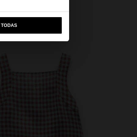
vame a United States
R TODAS