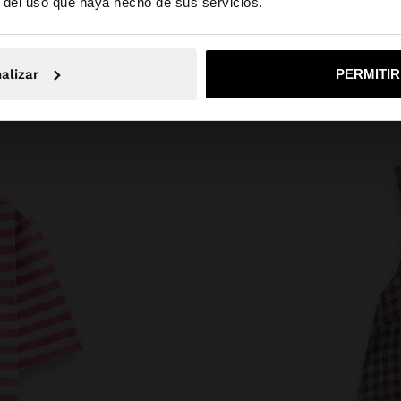
r del uso que haya hecho de sus servicios.
No, continuar en la web de Guatemala
Sí, llé
alizar
PERMITI