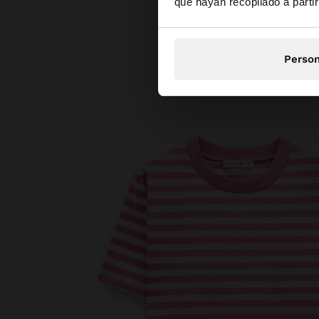
que hayan recopilado a parti
Person