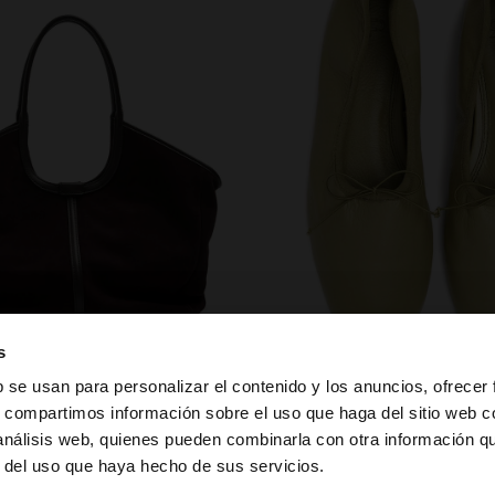
zapatos
s
b se usan para personalizar el contenido y los anuncios, ofrecer
s, compartimos información sobre el uso que haga del sitio web 
 análisis web, quienes pueden combinarla con otra información q
la web de España. ¿Quieres ir a la web de United States?
r del uso que haya hecho de sus servicios.
PUEDE INTERESARTE