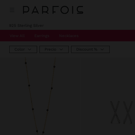
Precio rebajado de
A
Precio rebajado de
A
Precio rebajado de
A
Precio rebajado de
A
925 Sterling Silver
View All
Earrings
Necklaces
Color
Precio
Discount %