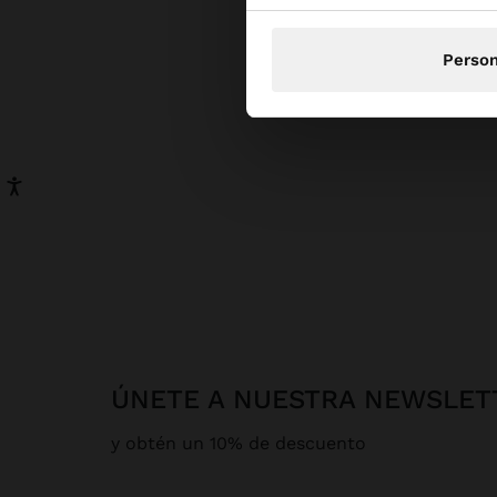
Person
ÚNETE A NUESTRA NEWSLET
y obtén un 10% de descuento