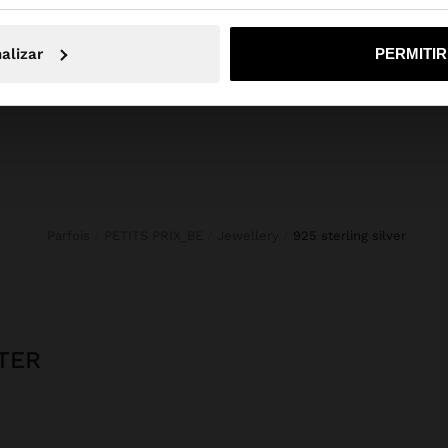
No, continuar en la web de España
Sí, llé
Novedades
Bolsos
Ropa
alizar
PERMITI
Bisutería
Zapatos
Carteras
Relojes
Personalizables
Accesorios
Parfois
PETITS PRIX_BE
Jewellery
925 sterling silver
TER