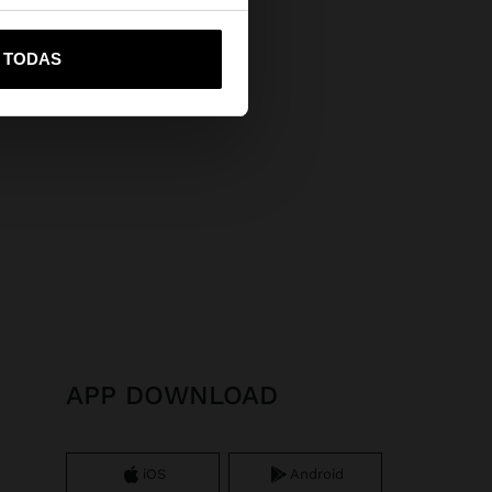
vame a United States
R TODAS
APP DOWNLOAD
iOS
Android