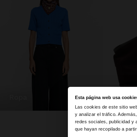
ropa
bolsos
Esta página web usa cookie
hola
Las cookies de este sitio we
y analizar el tráfico. Ademá
redes sociales, publicidad y
Estás accediendo a 
que hayan recopilado a parti