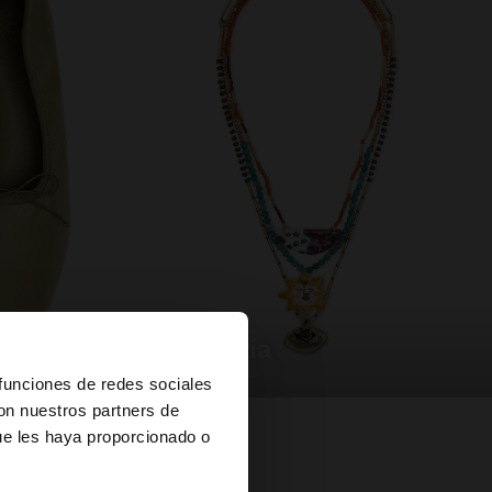
bisutería
×
 funciones de redes sociales
con nuestros partners de
ue les haya proporcionado o