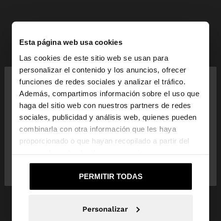
Esta página web usa cookies
Las cookies de este sitio web se usan para
×
personalizar el contenido y los anuncios, ofrecer
hola
funciones de redes sociales y analizar el tráfico.
Además, compartimos información sobre el uso que
haga del sitio web con nuestros partners de redes
Estás accediendo a la web de España. ¿Quieres ir a
sociales, publicidad y análisis web, quienes pueden
la web de United States?
combinarla con otra información que les haya
proporcionado o que hayan recopilado a partir del
uso que haya hecho de sus servicios.
No, continuar en la web
Sí, llévame a
de España
United States
PERMITIR TODAS
Personalizar