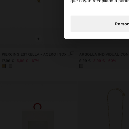
que hayan recopilado a parti
Person
+
+
PIERCING ESTRELLA - ACERO INOXIDABLE
17,99 €
5,99 €
67%
9,99 €
3,99 €
60%