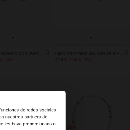
+
+
PENDIENTES ABANICO CON CONCHAS
PIERCING IMPERDIBLE CON CRISTALES - ACERO INOXIDABLE
€
33%
17,99 €
3,99 €
78%
×
 funciones de redes sociales
con nuestros partners de
ue les haya proporcionado o