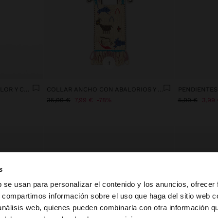
+
PIERCING DE OREJA CON FLOR Y CRISTALES – ACERO INOXIDABLE
COLLAR ANCHO CON ABALORIOS Y CASCABELES
35,99 €
7,99 €
78%
5,99 €
3,99 
s
b se usan para personalizar el contenido y los anuncios, ofrecer
s, compartimos información sobre el uso que haga del sitio web 
 análisis web, quienes pueden combinarla con otra información q
la web de España. ¿Quieres ir a la web de United States?