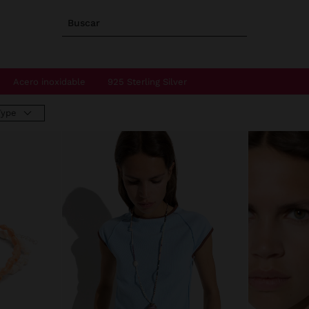
Buscar
Acero inoxidable
925 Sterling Silver
Type