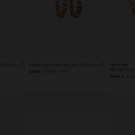
+
PIERCING CORAZÓN CON CIRCONITAS - ACERO INOXIDABLE
AROS CON CONCHAS MULTICOLOR
New to sale
SET DE COL
8,99 €
4,99 €
44%
15,99 €
9,99