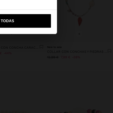
vame a United States
R TODAS
+
+
PENDIENTES CON CONCHA CARACOL ESPIRAL
New to sale
COLLAR CON CONCHAS Y PIEDRAS MULTICOLOR
€
44%
12,99 €
7,99 €
38%