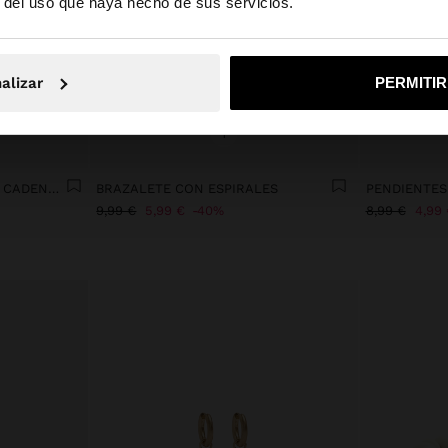
r del uso que haya hecho de sus servicios.
No, continuar en la web de España
Sí, llé
alizar
PERMITI
+
ARGOLLA INDIVIDUAL CON CADENAS Y CRISTALES - ACERO INOXIDABLE
BRAZALETE CON ESPIRALES
9,99 €
5,99 €
40%
8,99 €
4,99 