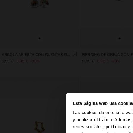
+
+
ARGOLA ABIERTA CON CUENTAS DE PIEDRAS
5,99 €
3,99 €
33%
17,99 €
3,99 €
78%
Esta página web usa cookie
hola
Las cookies de este sitio we
y analizar el tráfico. Ademá
redes sociales, publicidad y
Estás accediendo a 