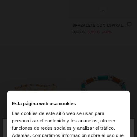
+
BRAZALETE CON ESPIRALES
9,99 €
5,99 €
40%
Esta página web usa cookies
Las cookies de este sitio web se usan para
×
personalizar el contenido y los anuncios, ofrecer
hola
funciones de redes sociales y analizar el tráfico.
Además, compartimos información sobre el uso que