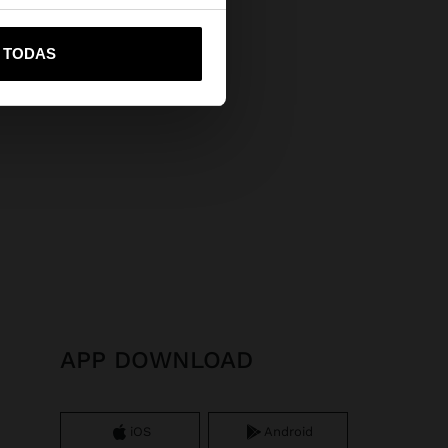
vame a United States
R TODAS
APP DOWNLOAD
iOS
Android