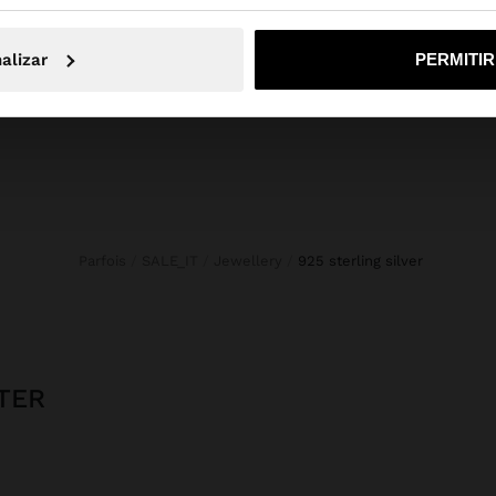
No, continuar en la web de España
Sí, llé
Novedades
Bolsos
Ropa
alizar
PERMITI
Bisutería
Zapatos
Carteras
Relojes
Personalizables
Accesorios
Parfois
SALE_IT
Jewellery
925 sterling silver
TER