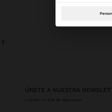
Person
ÚNETE A NUESTRA NEWSLET
y obtén un 10% de descuento