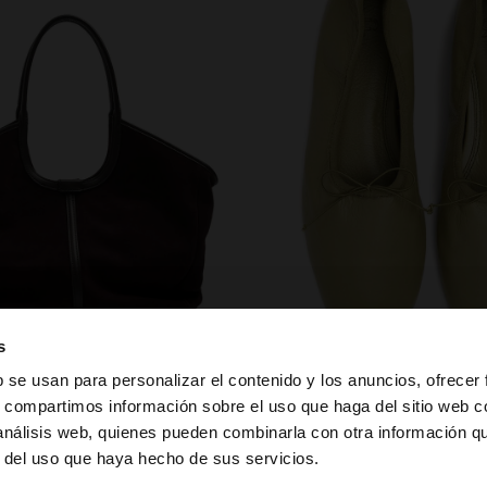
zapatos
s
b se usan para personalizar el contenido y los anuncios, ofrecer
s, compartimos información sobre el uso que haga del sitio web 
 análisis web, quienes pueden combinarla con otra información q
la web de España. ¿Quieres ir a la web de United States?
r del uso que haya hecho de sus servicios.
PUEDE INTERESARTE