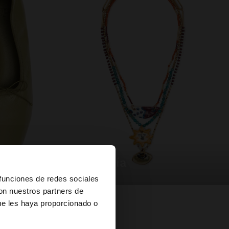
bisutería
×
 funciones de redes sociales
con nuestros partners de
ue les haya proporcionado o