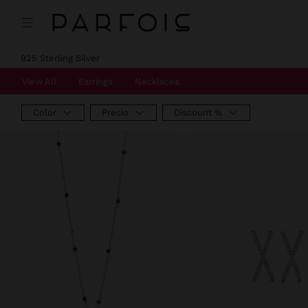
Precio rebajado de
A
Precio rebajado de
A
Precio rebajado de
A
925 Sterling Silver
View All
Earrings
Necklaces
Color
Precio
Discount %