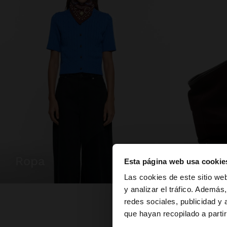
ropa
bolsos
Esta página web usa cookie
hola
Las cookies de este sitio we
y analizar el tráfico. Ademá
redes sociales, publicidad y
Estás accediendo a 
que hayan recopilado a parti