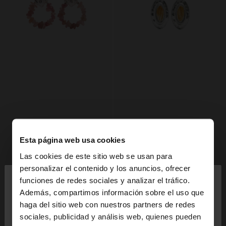
Esta página web usa cookies
Las cookies de este sitio web se usan para
×
personalizar el contenido y los anuncios, ofrecer
hola
funciones de redes sociales y analizar el tráfico.
Además, compartimos información sobre el uso que
haga del sitio web con nuestros partners de redes
Estás accediendo a la web de España. ¿Quieres ir a
sociales, publicidad y análisis web, quienes pueden
la web de United States?
+
+