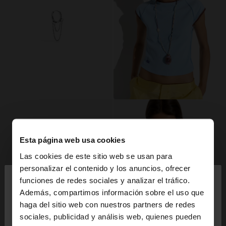
Esta página web usa cookies
Las cookies de este sitio web se usan para
×
personalizar el contenido y los anuncios, ofrecer
hola
funciones de redes sociales y analizar el tráfico.
Además, compartimos información sobre el uso que
haga del sitio web con nuestros partners de redes
Estás accediendo a la web de España. ¿Quieres ir a
sociales, publicidad y análisis web, quienes pueden
la web de United States?