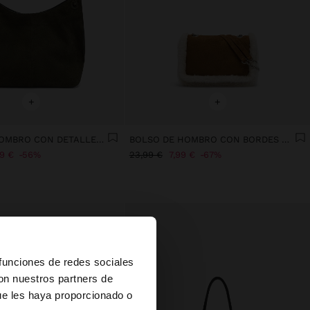
+
+
BOLSO DE HOMBRO CON DETALLES DE PIEL
BOLSO DE HOMBRO CON BORDES EFECTO PELO
99 €
56%
23,99 €
7,99 €
67%
×
 funciones de redes sociales
con nuestros partners de
ue les haya proporcionado o