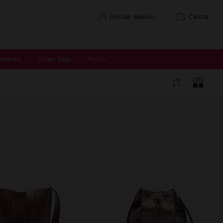
iniciar sesión
cesta
letines
Straw Bags
Nylon