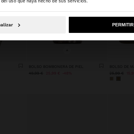
r del uso que haya hecho de sus servicios.
No, continuar en la web de España
Sí, llé
alizar
PERMITI
+
BOLSO BOMBONERA DE PIEL
49,99 €
25,99 €
48%
25,99 €
15,