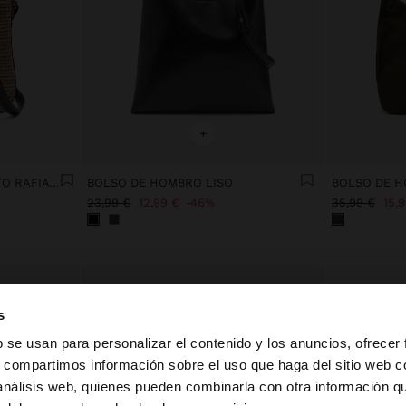
+
BOLSO BOMBONERA EFECTO RAFIA CON PENDURO M
BOLSO DE HOMBRO LISO
23,99 €
12,99 €
46%
35,99 €
15,
s
b se usan para personalizar el contenido y los anuncios, ofrecer
s, compartimos información sobre el uso que haga del sitio web 
 análisis web, quienes pueden combinarla con otra información q
la web de España. ¿Quieres ir a la web de United States?