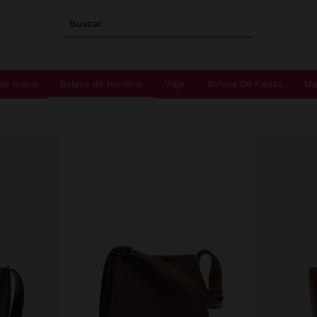
Buscar
 de mano
Bolsos de hombro
Viaje
Bolsos De Fiesta
Ma