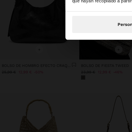
que hayan recopilado a parti
Person
+
+
BOLSO DE HOMBRO EFECTO CRAQUELADO
BOLSO DE FIESTA TWEED
25,99 €
12,99 €
50%
23,99 €
12,99 €
46%