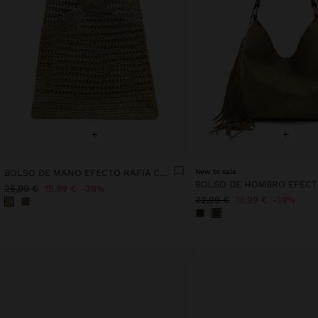
+
+
BOLSO DE MANO EFECTO RAFIA CON BAMBÚ
New to sale
25,99 €
15,99 €
38%
32,99 €
19,99 €
39%