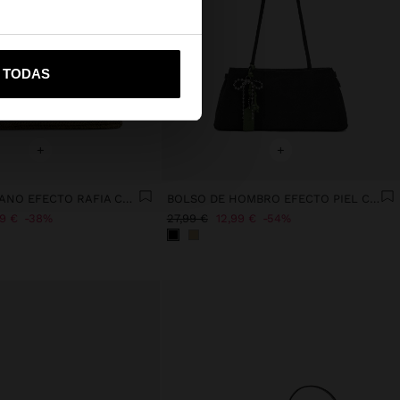
vame a United States
R TODAS
+
+
BOLSO DE MANO EFECTO RAFIA CON BAMBÚ
BOLSO DE HOMBRO EFECTO PIEL CON COLGANTE
99 €
38%
27,99 €
12,99 €
54%