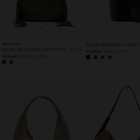
+
+
New to sale
BOLSO DE HOMBRO EFECTO PIEL CON FLECOS LARGOS
23,99 €
9,99 €
58%
32,99 €
19,99 €
39%