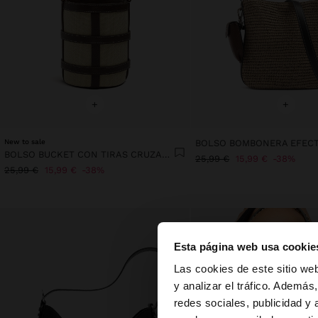
+
+
New to sale
BOLSO BUCKET CON TIRAS CRUZADAS Y BOLSA EXTRAÍBLE
25,99 €
15,99 €
38%
25,99 €
15,99 €
38%
Esta página web usa cookie
hola
Las cookies de este sitio we
y analizar el tráfico. Ademá
redes sociales, publicidad y
Estás accediendo a 