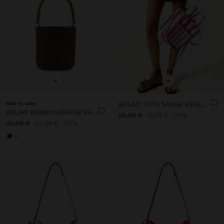
+
+
New to sale
BOLSO TOTE SARGA REVERSIBLE A RAYAS
BOLSO BOMBONERA DE RATTAN CON BAMBÚ
25,99 €
17,99 €
31%
32,99 €
23,99 €
27%
+1