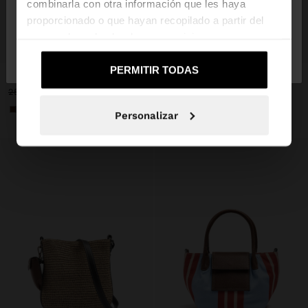
combinarla con otra información que les haya
proporcionado o que hayan recopilado a partir del
uso que haya hecho de sus servicios.
No, continuar en la web
Sí, llévame a
+
+
de España
United States
PERMITIR TODAS
BOLSO BANDOLERA EFECTO RAFIA CON SOLAPA
BOLSO SHOPPER EFECTO RAFIA CON SOLAPA
25,99 €
15,99 €
38%
35,99 €
17,99 €
50%
+1
Personalizar