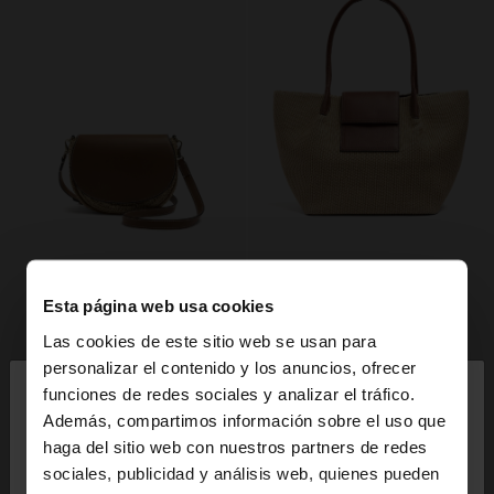
Esta página web usa cookies
Las cookies de este sitio web se usan para
×
personalizar el contenido y los anuncios, ofrecer
hola
funciones de redes sociales y analizar el tráfico.
Además, compartimos información sobre el uso que
haga del sitio web con nuestros partners de redes
Estás accediendo a la web de España. ¿Quieres ir a
sociales, publicidad y análisis web, quienes pueden
la web de United States?